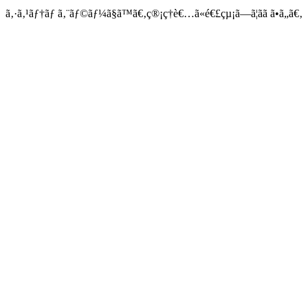
ã‚·ã‚¹ãƒ†ãƒ ã‚¨ãƒ©ãƒ¼ã§ã™ã€‚ç®¡ç†è€…ã«é€£çµ¡ã—ã¦ãã ã•ã„ã€‚