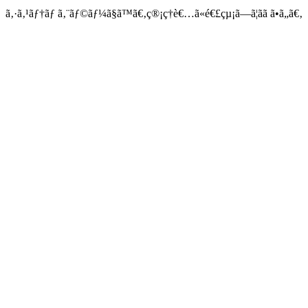
ã‚·ã‚¹ãƒ†ãƒ ã‚¨ãƒ©ãƒ¼ã§ã™ã€‚ç®¡ç†è€…ã«é€£çµ¡ã—ã¦ãã ã•ã„ã€‚