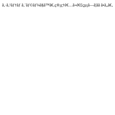
ã‚·ã‚¹ãƒ†ãƒ ã‚¨ãƒ©ãƒ¼ã§ã™ã€‚ç®¡ç†è€…ã«é€£çµ¡ã—ã¦ãã ã•ã„ã€‚