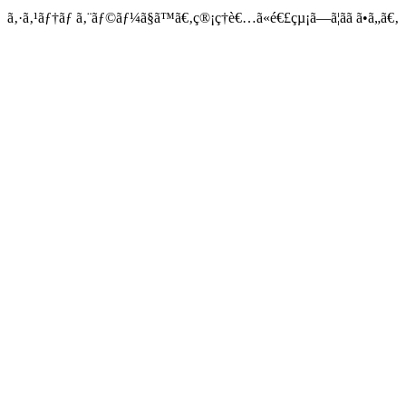
ã‚·ã‚¹ãƒ†ãƒ ã‚¨ãƒ©ãƒ¼ã§ã™ã€‚ç®¡ç†è€…ã«é€£çµ¡ã—ã¦ãã ã•ã„ã€‚