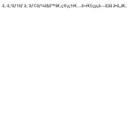
ã‚·ã‚¹ãƒ†ãƒ ã‚¨ãƒ©ãƒ¼ã§ã™ã€‚ç®¡ç†è€…ã«é€£çµ¡ã—ã¦ãã ã•ã„ã€‚