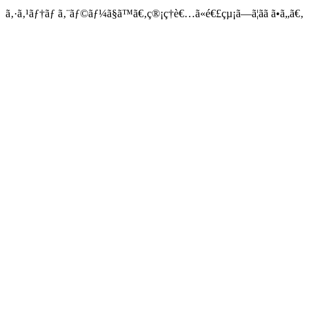
ã‚·ã‚¹ãƒ†ãƒ ã‚¨ãƒ©ãƒ¼ã§ã™ã€‚ç®¡ç†è€…ã«é€£çµ¡ã—ã¦ãã ã•ã„ã€‚