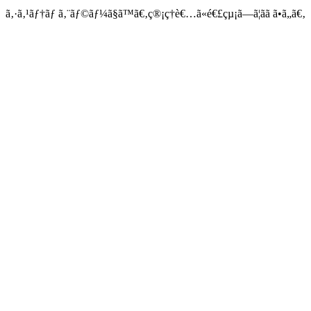
ã‚·ã‚¹ãƒ†ãƒ ã‚¨ãƒ©ãƒ¼ã§ã™ã€‚ç®¡ç†è€…ã«é€£çµ¡ã—ã¦ãã ã•ã„ã€‚