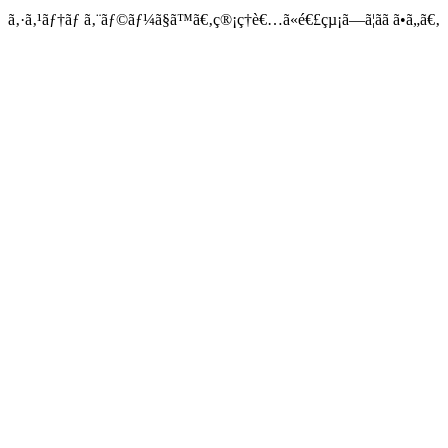
ã‚·ã‚¹ãƒ†ãƒ ã‚¨ãƒ©ãƒ¼ã§ã™ã€‚ç®¡ç†è€…ã«é€£çµ¡ã—ã¦ãã ã•ã„ã€‚