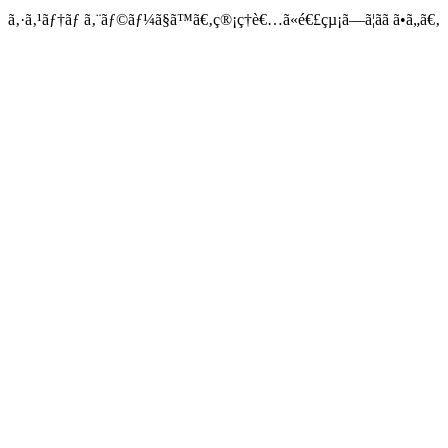
ã‚·ã‚¹ãƒ†ãƒ ã‚¨ãƒ©ãƒ¼ã§ã™ã€‚ç®¡ç†è€…ã«é€£çµ¡ã—ã¦ãã ã•ã„ã€‚