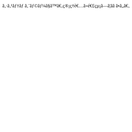
ã‚·ã‚¹ãƒ†ãƒ ã‚¨ãƒ©ãƒ¼ã§ã™ã€‚ç®¡ç†è€…ã«é€£çµ¡ã—ã¦ãã ã•ã„ã€‚