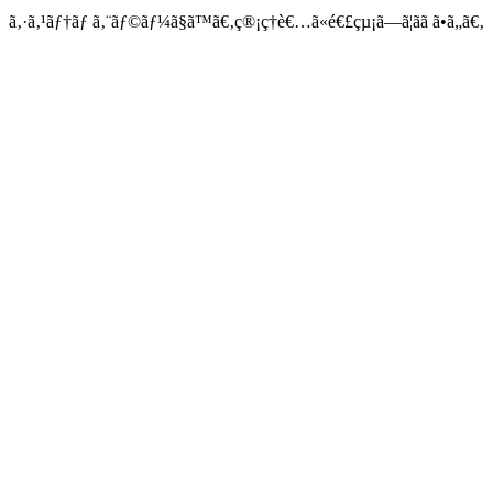
ã‚·ã‚¹ãƒ†ãƒ ã‚¨ãƒ©ãƒ¼ã§ã™ã€‚ç®¡ç†è€…ã«é€£çµ¡ã—ã¦ãã ã•ã„ã€‚