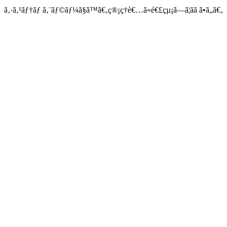
ã‚·ã‚¹ãƒ†ãƒ ã‚¨ãƒ©ãƒ¼ã§ã™ã€‚ç®¡ç†è€…ã«é€£çµ¡ã—ã¦ãã ã•ã„ã€‚