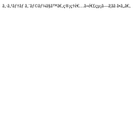
ã‚·ã‚¹ãƒ†ãƒ ã‚¨ãƒ©ãƒ¼ã§ã™ã€‚ç®¡ç†è€…ã«é€£çµ¡ã—ã¦ãã ã•ã„ã€‚