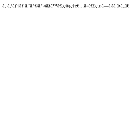
ã‚·ã‚¹ãƒ†ãƒ ã‚¨ãƒ©ãƒ¼ã§ã™ã€‚ç®¡ç†è€…ã«é€£çµ¡ã—ã¦ãã ã•ã„ã€‚