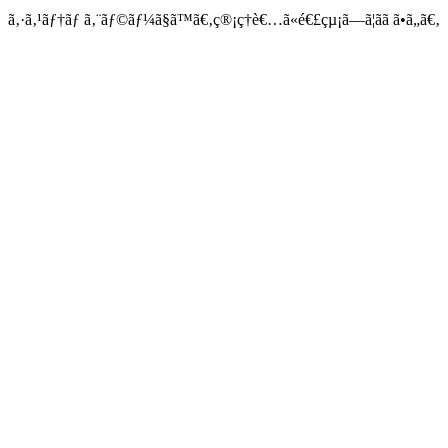
ã‚·ã‚¹ãƒ†ãƒ ã‚¨ãƒ©ãƒ¼ã§ã™ã€‚ç®¡ç†è€…ã«é€£çµ¡ã—ã¦ãã ã•ã„ã€‚