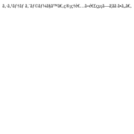
ã‚·ã‚¹ãƒ†ãƒ ã‚¨ãƒ©ãƒ¼ã§ã™ã€‚ç®¡ç†è€…ã«é€£çµ¡ã—ã¦ãã ã•ã„ã€‚