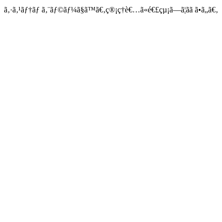
ã‚·ã‚¹ãƒ†ãƒ ã‚¨ãƒ©ãƒ¼ã§ã™ã€‚ç®¡ç†è€…ã«é€£çµ¡ã—ã¦ãã ã•ã„ã€‚