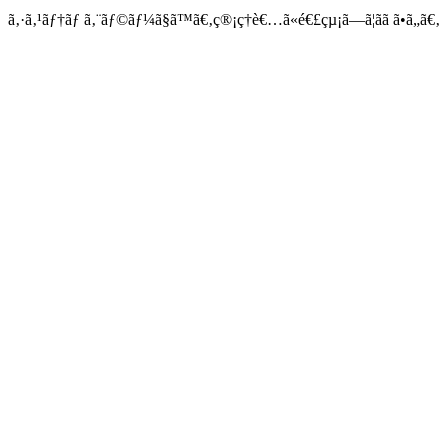
ã‚·ã‚¹ãƒ†ãƒ ã‚¨ãƒ©ãƒ¼ã§ã™ã€‚ç®¡ç†è€…ã«é€£çµ¡ã—ã¦ãã ã•ã„ã€‚