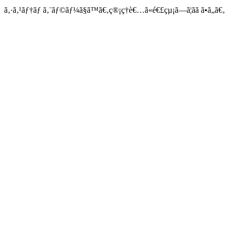
ã‚·ã‚¹ãƒ†ãƒ ã‚¨ãƒ©ãƒ¼ã§ã™ã€‚ç®¡ç†è€…ã«é€£çµ¡ã—ã¦ãã ã•ã„ã€‚