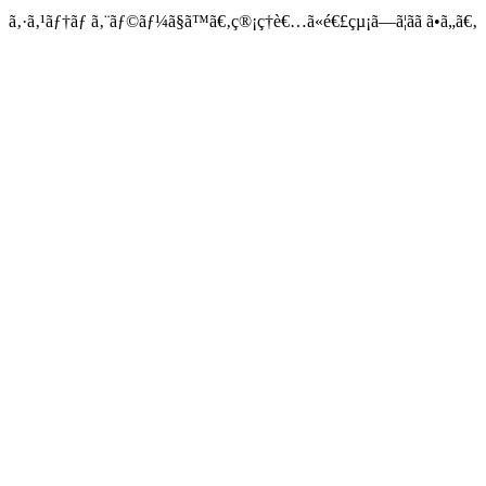
ã‚·ã‚¹ãƒ†ãƒ ã‚¨ãƒ©ãƒ¼ã§ã™ã€‚ç®¡ç†è€…ã«é€£çµ¡ã—ã¦ãã ã•ã„ã€‚