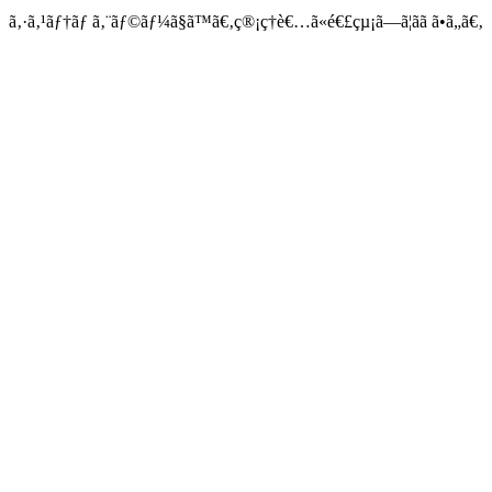
ã‚·ã‚¹ãƒ†ãƒ ã‚¨ãƒ©ãƒ¼ã§ã™ã€‚ç®¡ç†è€…ã«é€£çµ¡ã—ã¦ãã ã•ã„ã€‚