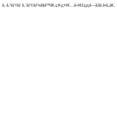
ã‚·ã‚¹ãƒ†ãƒ ã‚¨ãƒ©ãƒ¼ã§ã™ã€‚ç®¡ç†è€…ã«é€£çµ¡ã—ã¦ãã ã•ã„ã€‚