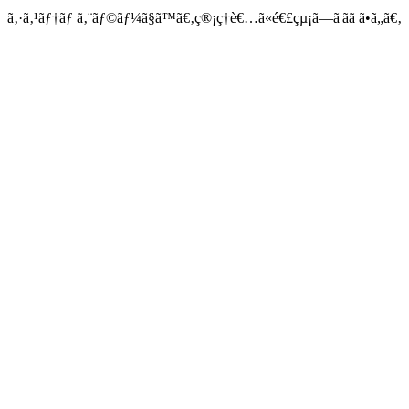
ã‚·ã‚¹ãƒ†ãƒ ã‚¨ãƒ©ãƒ¼ã§ã™ã€‚ç®¡ç†è€…ã«é€£çµ¡ã—ã¦ãã ã•ã„ã€‚