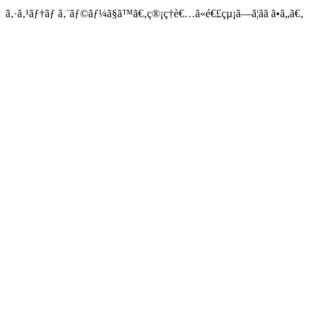
ã‚·ã‚¹ãƒ†ãƒ ã‚¨ãƒ©ãƒ¼ã§ã™ã€‚ç®¡ç†è€…ã«é€£çµ¡ã—ã¦ãã ã•ã„ã€‚