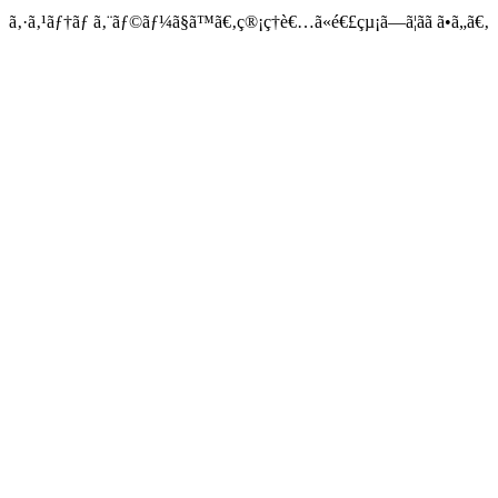
ã‚·ã‚¹ãƒ†ãƒ ã‚¨ãƒ©ãƒ¼ã§ã™ã€‚ç®¡ç†è€…ã«é€£çµ¡ã—ã¦ãã ã•ã„ã€‚