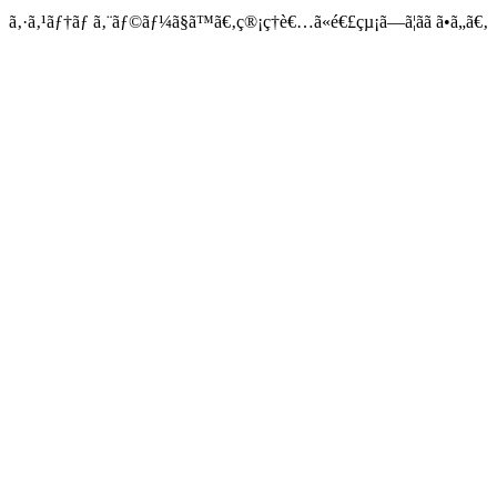
ã‚·ã‚¹ãƒ†ãƒ ã‚¨ãƒ©ãƒ¼ã§ã™ã€‚ç®¡ç†è€…ã«é€£çµ¡ã—ã¦ãã ã•ã„ã€‚