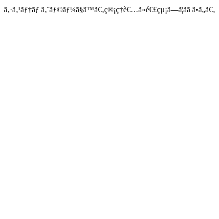
ã‚·ã‚¹ãƒ†ãƒ ã‚¨ãƒ©ãƒ¼ã§ã™ã€‚ç®¡ç†è€…ã«é€£çµ¡ã—ã¦ãã ã•ã„ã€‚