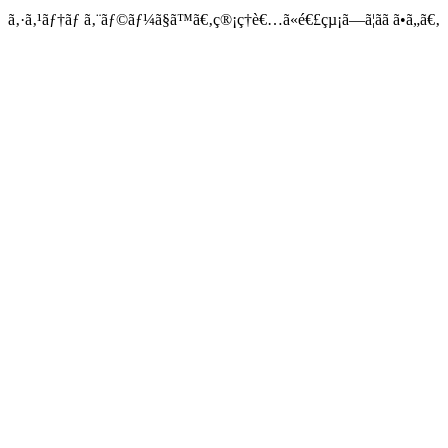
ã‚·ã‚¹ãƒ†ãƒ ã‚¨ãƒ©ãƒ¼ã§ã™ã€‚ç®¡ç†è€…ã«é€£çµ¡ã—ã¦ãã ã•ã„ã€‚