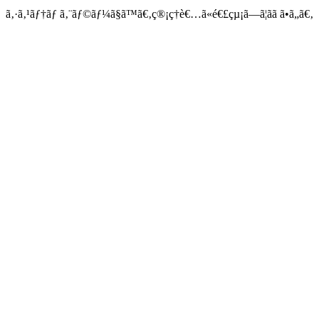
ã‚·ã‚¹ãƒ†ãƒ ã‚¨ãƒ©ãƒ¼ã§ã™ã€‚ç®¡ç†è€…ã«é€£çµ¡ã—ã¦ãã ã•ã„ã€‚