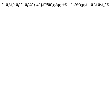
ã‚·ã‚¹ãƒ†ãƒ ã‚¨ãƒ©ãƒ¼ã§ã™ã€‚ç®¡ç†è€…ã«é€£çµ¡ã—ã¦ãã ã•ã„ã€‚