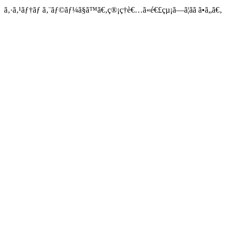
ã‚·ã‚¹ãƒ†ãƒ ã‚¨ãƒ©ãƒ¼ã§ã™ã€‚ç®¡ç†è€…ã«é€£çµ¡ã—ã¦ãã ã•ã„ã€‚