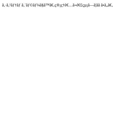
ã‚·ã‚¹ãƒ†ãƒ ã‚¨ãƒ©ãƒ¼ã§ã™ã€‚ç®¡ç†è€…ã«é€£çµ¡ã—ã¦ãã ã•ã„ã€‚