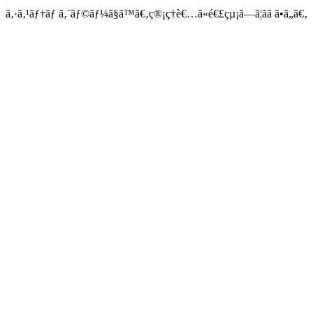
ã‚·ã‚¹ãƒ†ãƒ ã‚¨ãƒ©ãƒ¼ã§ã™ã€‚ç®¡ç†è€…ã«é€£çµ¡ã—ã¦ãã ã•ã„ã€‚