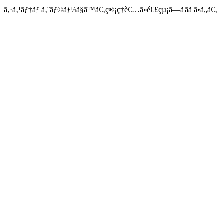
ã‚·ã‚¹ãƒ†ãƒ ã‚¨ãƒ©ãƒ¼ã§ã™ã€‚ç®¡ç†è€…ã«é€£çµ¡ã—ã¦ãã ã•ã„ã€‚