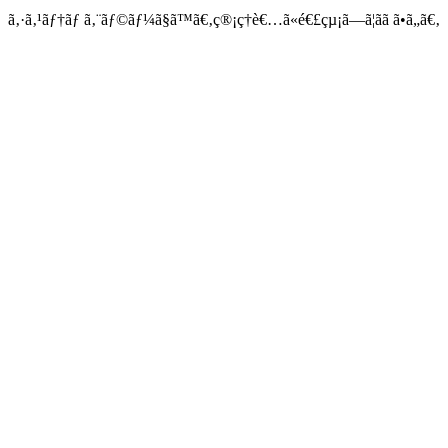
ã‚·ã‚¹ãƒ†ãƒ ã‚¨ãƒ©ãƒ¼ã§ã™ã€‚ç®¡ç†è€…ã«é€£çµ¡ã—ã¦ãã ã•ã„ã€‚