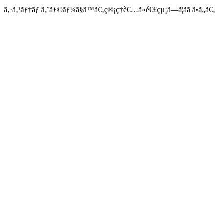
ã‚·ã‚¹ãƒ†ãƒ ã‚¨ãƒ©ãƒ¼ã§ã™ã€‚ç®¡ç†è€…ã«é€£çµ¡ã—ã¦ãã ã•ã„ã€‚