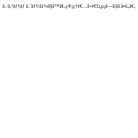
ã‚·ã‚¹ãƒ†ãƒ ã‚¨ãƒ©ãƒ¼ã§ã™ã€‚ç®¡ç†è€…ã«é€£çµ¡ã—ã¦ãã ã•ã„ã€‚