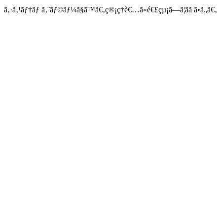
ã‚·ã‚¹ãƒ†ãƒ ã‚¨ãƒ©ãƒ¼ã§ã™ã€‚ç®¡ç†è€…ã«é€£çµ¡ã—ã¦ãã ã•ã„ã€‚