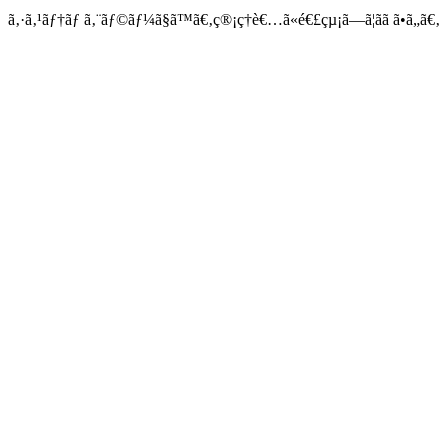
ã‚·ã‚¹ãƒ†ãƒ ã‚¨ãƒ©ãƒ¼ã§ã™ã€‚ç®¡ç†è€…ã«é€£çµ¡ã—ã¦ãã ã•ã„ã€‚