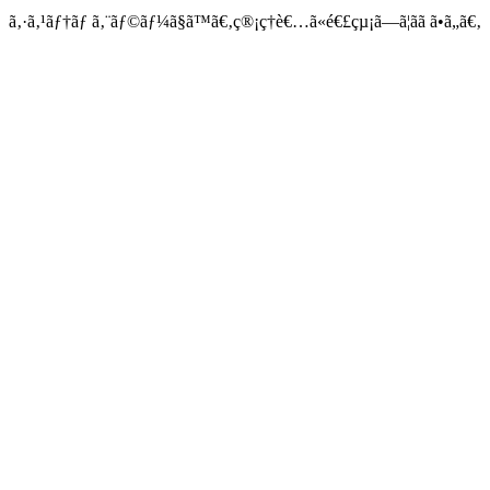
ã‚·ã‚¹ãƒ†ãƒ ã‚¨ãƒ©ãƒ¼ã§ã™ã€‚ç®¡ç†è€…ã«é€£çµ¡ã—ã¦ãã ã•ã„ã€‚