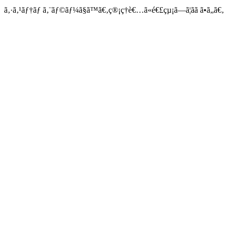
ã‚·ã‚¹ãƒ†ãƒ ã‚¨ãƒ©ãƒ¼ã§ã™ã€‚ç®¡ç†è€…ã«é€£çµ¡ã—ã¦ãã ã•ã„ã€‚