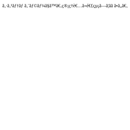
ã‚·ã‚¹ãƒ†ãƒ ã‚¨ãƒ©ãƒ¼ã§ã™ã€‚ç®¡ç†è€…ã«é€£çµ¡ã—ã¦ãã ã•ã„ã€‚