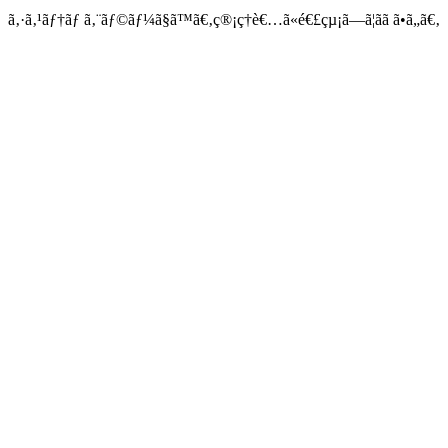
ã‚·ã‚¹ãƒ†ãƒ ã‚¨ãƒ©ãƒ¼ã§ã™ã€‚ç®¡ç†è€…ã«é€£çµ¡ã—ã¦ãã ã•ã„ã€‚