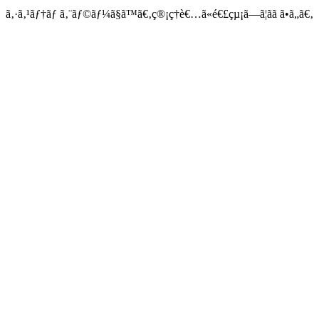
ã‚·ã‚¹ãƒ†ãƒ ã‚¨ãƒ©ãƒ¼ã§ã™ã€‚ç®¡ç†è€…ã«é€£çµ¡ã—ã¦ãã ã•ã„ã€‚