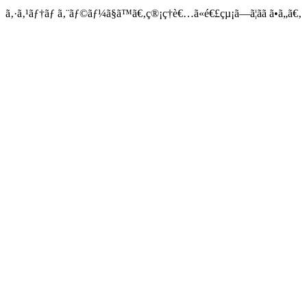
ã‚·ã‚¹ãƒ†ãƒ ã‚¨ãƒ©ãƒ¼ã§ã™ã€‚ç®¡ç†è€…ã«é€£çµ¡ã—ã¦ãã ã•ã„ã€‚