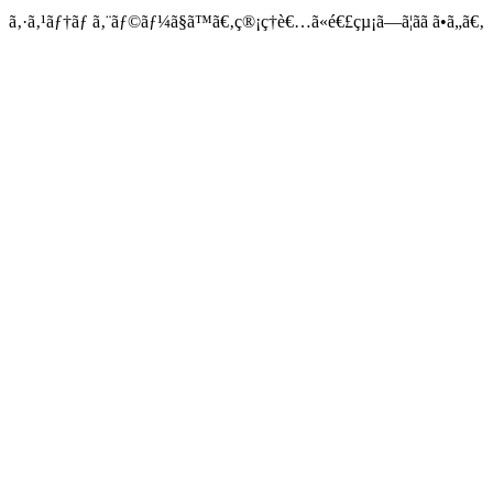
ã‚·ã‚¹ãƒ†ãƒ ã‚¨ãƒ©ãƒ¼ã§ã™ã€‚ç®¡ç†è€…ã«é€£çµ¡ã—ã¦ãã ã•ã„ã€‚