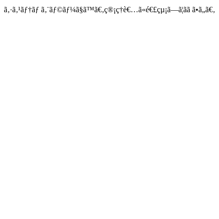
ã‚·ã‚¹ãƒ†ãƒ ã‚¨ãƒ©ãƒ¼ã§ã™ã€‚ç®¡ç†è€…ã«é€£çµ¡ã—ã¦ãã ã•ã„ã€‚