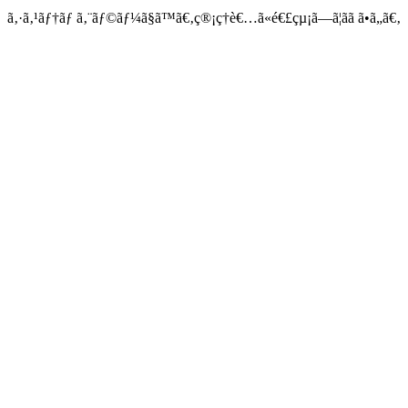
ã‚·ã‚¹ãƒ†ãƒ ã‚¨ãƒ©ãƒ¼ã§ã™ã€‚ç®¡ç†è€…ã«é€£çµ¡ã—ã¦ãã ã•ã„ã€‚