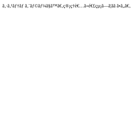
ã‚·ã‚¹ãƒ†ãƒ ã‚¨ãƒ©ãƒ¼ã§ã™ã€‚ç®¡ç†è€…ã«é€£çµ¡ã—ã¦ãã ã•ã„ã€‚