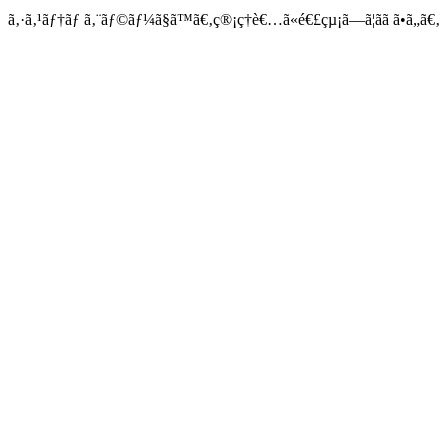
ã‚·ã‚¹ãƒ†ãƒ ã‚¨ãƒ©ãƒ¼ã§ã™ã€‚ç®¡ç†è€…ã«é€£çµ¡ã—ã¦ãã ã•ã„ã€‚